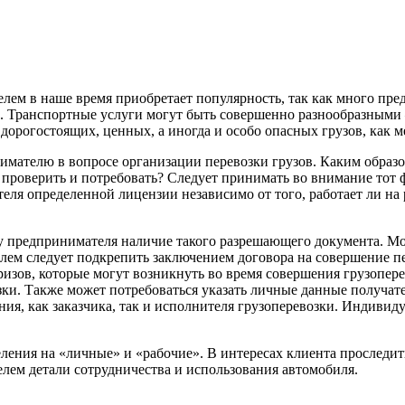
м в наше время приобретает популярность, так как много пред
н. Транспортные услуги могут быть совершенно разнообразными 
дорогостоящих, ценных, а иногда и особо опасных грузов, как м
мателю в вопросе организации перевозки грузов. Каким образом
верить и потребовать? Следует принимать во внимание тот фак
еля определенной лицензии независимо от того, работает ли на
у предпринимателя наличие такого разрешающего документа. Мо
ем следует подкрепить заключением договора на совершение п
изов, которые могут возникнуть во время совершения грузоперев
зки. Также может потребоваться указать личные данные получате
ания, как заказчика, так и исполнителя грузоперевозки. Индив
еления на «личные» и «рабочие». В интересах клиента проследит
елем детали сотрудничества и использования автомобиля.