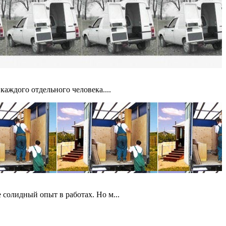
аждого отдельного человека....
солидный опыт в работах. Но м...