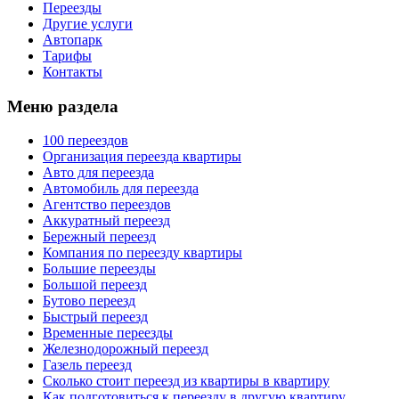
Переезды
Другие услуги
Автопарк
Тарифы
Контакты
Меню раздела
100 переездов
Организация переезда квартиры
Авто для переезда
Автомобиль для переезда
Агентство переездов
Аккуратный переезд
Бережный переезд
Компания по переезду квартиры
Большие переезды
Большой переезд
Бутово переезд
Быстрый переезд
Временные переезды
Железнодорожный переезд
Газель переезд
Сколько стоит переезд из квартиры в квартиру
Как подготовиться к переезду в другую квартиру