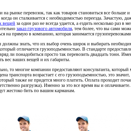
 на рынке перевозок, так как товаров становиться все больше 
когда он сталкивается с необходимостью переезда. Зачастую, даж
х вещей
за один раз не всегда удается, а ездить несколько раз в 
вительно
заказ грузового автомобиля
, тем более, что вы сами мож
ься на прямую в компанию, которая занимается грузоперевозками
вы должны знать, что их выбор очень широк и выбирать необход
который отличается грузоподъемностью. В стандарте предостав
авряд ли понадобиться просто так перевозить двадцать тонн. Им
ть вес ваших вещей и их габариты.
льно, то многие компании предоставляют консультанта, который
ена транспорта возрастает с его грузоподъемностью, это значит,
торый также не придется много платить. Оплата проходит почасо
тственно разгрузка). Именно за это все время вы и оплачиваете.
дут жестоко бить по вашим карманам.