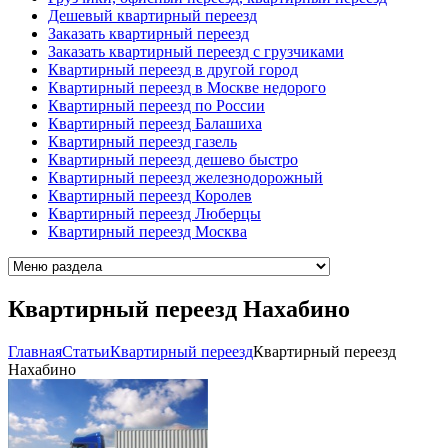
Дешевый квартирный переезд
Заказать квартирный переезд
Заказать квартирный переезд с грузчиками
Квартирный переезд в другой город
Квартирный переезд в Москве недорого
Квартирный переезд по России
Квартирный переезд Балашиха
Квартирный переезд газель
Квартирный переезд дешево быстро
Квартирный переезд железнодорожный
Квартирный переезд Королев
Квартирный переезд Люберцы
Квартирный переезд Москва
Квартирный переезд Нахабино
Главная
Cтатьи
Квартирный переезд
Квартирный переезд
Нахабино