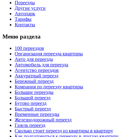
Переезды
Другие услуги
Автопарк
Тарифы
Контакты
Меню раздела
100 переездов
Организация переезда квартиры
Авто для переезда
Автомобиль для переезда
Агентство переездов
Аккуратный переезд
Бережный переезд
Компания по переезду квартиры
Большие переезды
Большой переезд
Бутово переезд
Быстрый переезд
Временные переезды
Железнодорожный переезд
Газель переезд
Сколько стоит переезд из квартиры в квартиру
Как подготовиться к переезду в другую квартиру