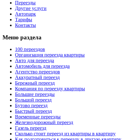
Переезды
Другие услуги
Автопарк
Тарифы
Контакты
Меню раздела
100 переездов
Организация переезда квартиры
Авто для переезда
Автомобиль для переезда
Агентство переездов
Аккуратный переезд
Бережный переезд
Компания по переезду квартиры
Большие переезды
Большой переезд
Бутово переезд
Быстрый переезд
Временные переезды
Железнодорожный переезд
Газель переезд
Сколько стоит переезд из квартиры в квартиру
Как подготовиться к переезду в другую квартиру