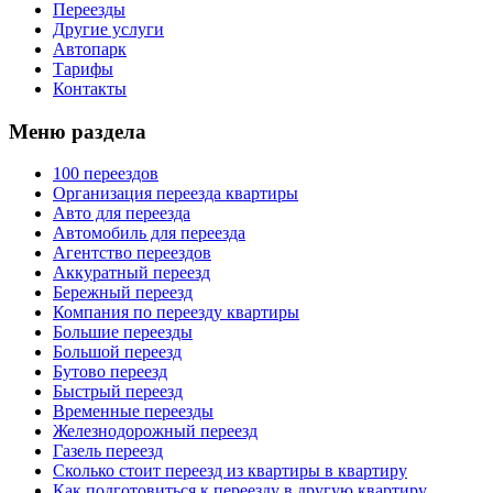
Переезды
Другие услуги
Автопарк
Тарифы
Контакты
Меню раздела
100 переездов
Организация переезда квартиры
Авто для переезда
Автомобиль для переезда
Агентство переездов
Аккуратный переезд
Бережный переезд
Компания по переезду квартиры
Большие переезды
Большой переезд
Бутово переезд
Быстрый переезд
Временные переезды
Железнодорожный переезд
Газель переезд
Сколько стоит переезд из квартиры в квартиру
Как подготовиться к переезду в другую квартиру