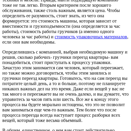
тоже не так легко. Вторым критерием после хорошего
обслуживания, также столь важным, является цена. Чтобы
определить ее разумность, стоит знать, из чего она
формируется: это стоимость машины, которая зависит от
вместимости и грузоподъемности (она определяется за час
работы), стоимость работы грузчиков (а именно одного
человека за час работы) и
стоимость упаковочных материалов
,
если они вам необходимы.
Определившись с компанией, выбрав необходимую машину и
решив, сколько рабочих- грузчики переезд квартиры- вам
понадобиться, стоит приступать к процессу упаковки.
Зачастую этим занимается сам человек, который переезжает,
но также можно договориться, чтобы этим занялись и
грузчики переезд квартиры. Готовьтесь, что на сам переезд вы
потратите целый день, а то и больше, поэтому не планируете
никаких важных дел на это время. Даже если вещей у вас не
так много и переезжаете вы не очень далеко, и вы думаете, что
управитесь за часов пять или шесть. Все же к концу этого
процесса вы будете морально истощены, что это не позволит
вам заниматься еще чем-то важным. Тем более что после
процесса переезда всегда наступает процесс разборки всех
вещей, который тоже весьма объемный.
В общем, единственное, о чем вам стоит действительно