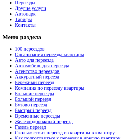
Переезды
Другие услуги
Автопарк
Тарифы
Контакты
Меню раздела
100 переездов
Организация переезда квартиры
Авто для переезда
Автомобиль для переезда
Агентство переездов
Аккуратный переезд
Бережный переезд
Компания по переезду квартиры
Большие переезды
Большой переезд
Бутово переезд
Быстрый переезд
Временные переезды
Железнодорожный переезд
Газель переезд
Сколько стоит переезд из квартиры в квартиру
Как подготовиться к переезду в другую квартиру