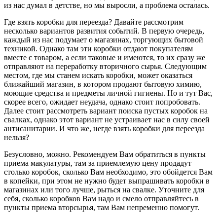
из нас думал в детстве, но мы выросли, а проблема осталась.
Где взять коробки для переезда? Давайте рассмотрим
несколько вариантов развития событий. В первую очередь,
каждый из нас подумает о магазинах, торгующих бытовой
техникой. Однако там эти коробки отдают покупателям
вместе с товаром, а если таковые и имеются, то их сразу же
отправляют на переработку вторичного сырья. Следующим
местом, где мы станем искать коробки, может оказаться
ближайший магазин, в котором продают бытовую химию,
моющие средства и предметы личной гигиены. Но и тут Вас,
скорее всего, ожидает неудача, однако стоит попробовать.
Далее стоит рассмотреть вариант поиска пустых коробок на
свалках, однако этот вариант не устраивает нас в силу своей
антисанитарии. И что же, негде взять коробки для переезда
нельзя?
Безусловно, можно. Рекомендуем Вам обратиться в пункты
приема макулатуры, там за приемлемую цену продадут
столько коробок, сколько Вам необходимо, это обойдется Вам
в копейки, при этом не нужно будет выпрашивать коробки в
магазинах или того лучше, рыться на свалке. Уточните для
себя, сколько коробков Вам надо и смело отправляйтесь в
пункты приема вторсырья, там Вам непременно помогут.