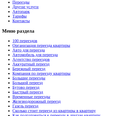
Переезды
Другие услуги
Автопарк
Тарифы
Контакты
Меню раздела
100 переездов
Организация переезда квартиры
Авто для переезда
Автомобиль для переезда
Агентство переездов
Аккуратный переезд
Бережный переезд
Компания по переезду квартиры
Большие переезды
Большой переезд
Бутово переезд
Быстрый переезд
Временные переезды
Железнодорожный переезд
Газель переезд
Сколько стоит переезд из квартиры в квартиру
Как подготовиться к переезду в другую квартиру