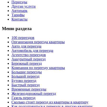
Переезды
Другие услуги
Автопарк
Тарифы
Контакты
Меню раздела
100 переездов
Организация переезда квартиры
Авто для переезда
Автомобиль для переезда
Агентство переездов
Аккуратный переезд
Бережный переезд
Компания по переезду квартиры
Большие переезды
Большой переезд
Бутово переезд
Быстрый переезд
Временные переезды
Железнодорожный переезд
Газель переезд
Сколько стоит переезд из квартиры в квартиру
Как подготовиться к переезду в другую квартиру