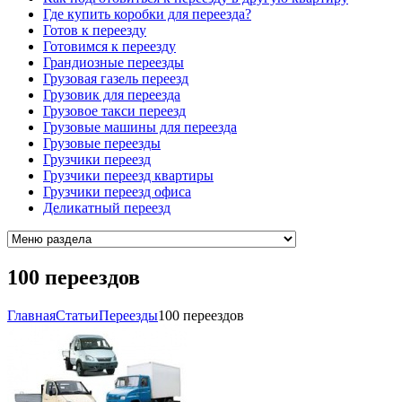
Где купить коробки для переезда?
Готов к переезду
Готовимся к переезду
Грандиозные переезды
Грузовая газель переезд
Грузовик для переезда
Грузовое такси переезд
Грузовые машины для переезда
Грузовые переезды
Грузчики переезд
Грузчики переезд квартиры
Грузчики переезд офиса
Деликатный переезд
100 переездов
Главная
Cтатьи
Переезды
100 переездов