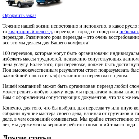
Оформить заказ
Течение нашей жизни непостоянно и непонятно, в какое русло э
то
квартирный переезд
, переезд из города в город или
небольша
переездов. Различного рода переезды – это очень востребован
все это мы делаем для Вашего комфорта!
100 переездов, которые могут быть организованы индивидуаль
избежать массы трудностей, неизменно сопутствующих данному 
цена услугу. Более того, при перевозке, должен быть достигн
Под высококачественным результатом стоит подразумевать быс
важнейший показатель эффективности перевозки в целом.
Нашей компанией может быть организован переезд любой сложно
может решить любую задачу, ведь мы предлагаем нашим клиента
Вам с оформлением сопутствующих документов, что так же не
Конечно, для того, что бы выбрать для переезда ту или иную к
собраны лучшие мастера своего дела, начиная от грузчиков и
деле, в чем оснований сомневаться. Мы крайне ответственно о
лет, мы держимся на вершине рейтинга компаний такого рода.
Другие статьи