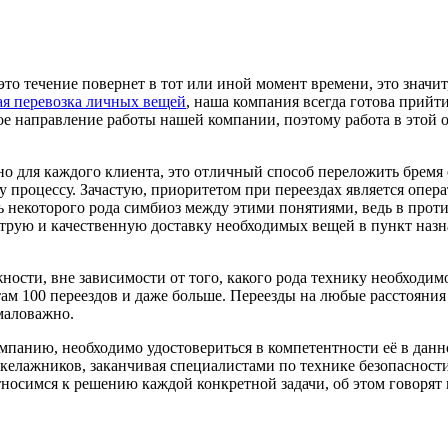
то течение повернет в тот или иной момент времени, это значит,
я перевозка личных вещей
, наша компания всегда готова прийт
ное направление работы нашей компании, поэтому работа в этой
но для каждого клиента, это отличный способ переложить бремя
процессу. Зачастую, приоритетом при переездах является операт
уть некоторого рода симбиоз между этими понятиями, ведь в про
трую и качественную доставку необходимых вещей в пункт назн
сти, вне зависимости от того, какого рода технику необходимо
м 100 переездов и даже больше. Переезды на любые расстояния 
маловажно.
омпанию, необходимо удостовериться в компетентности её в данно
 такелажников, заканчивая специалистами по технике безопасно
тносимся к решению каждой конкретной задачи, об этом говорят