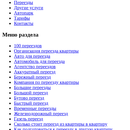
Переезды
Другие услуги
Автопарк
Тарифы
Контакты
Меню раздела
100 переездов
Организация переезда квартиры
Авто для переезда
Автомобиль для переезда
Агентство переездов
Аккуратный переезд
Бережный переезд
Компания по переезду квартиры
Большие переезды
Большой переезд
Бутово переезд
Быстрый переезд
Временные переезды
Железнодорожный переезд
Газель переезд
Сколько стоит переезд из квартиры в квартиру
Как подготовиться к переезду в другую квартиру