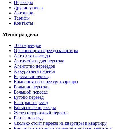
Переезды
Другие услуги
Автопарк
Тарифы
Контакты
Меню раздела
100 переездов
Организация переезда квартиры
Авто для переезда
Автомобиль для переезда
Агентство переездов
Аккуратный переезд
Бережный переезд
Компания по переезду квартиры
Большие переезды
Большой переезд
Бутово переезд
Быстрый переезд
Временные переезды
Железнодорожный переезд
Газель переезд
Сколько стоит переезд из квартиры в квартиру
Как подготовиться к переезду в другую квартиру