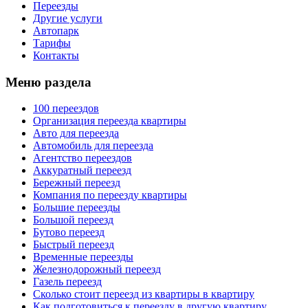
Переезды
Другие услуги
Автопарк
Тарифы
Контакты
Меню раздела
100 переездов
Организация переезда квартиры
Авто для переезда
Автомобиль для переезда
Агентство переездов
Аккуратный переезд
Бережный переезд
Компания по переезду квартиры
Большие переезды
Большой переезд
Бутово переезд
Быстрый переезд
Временные переезды
Железнодорожный переезд
Газель переезд
Сколько стоит переезд из квартиры в квартиру
Как подготовиться к переезду в другую квартиру