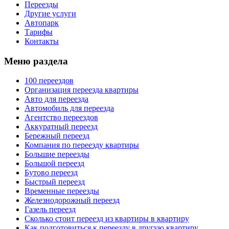
Переезды
Другие услуги
Автопарк
Тарифы
Контакты
Меню раздела
100 переездов
Организация переезда квартиры
Авто для переезда
Автомобиль для переезда
Агентство переездов
Аккуратный переезд
Бережный переезд
Компания по переезду квартиры
Большие переезды
Большой переезд
Бутово переезд
Быстрый переезд
Временные переезды
Железнодорожный переезд
Газель переезд
Сколько стоит переезд из квартиры в квартиру
Как подготовиться к переезду в другую квартиру