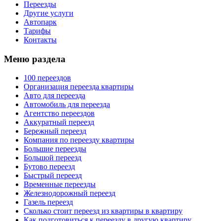
Переезды
Другие услуги
Автопарк
Тарифы
Контакты
Меню раздела
100 переездов
Организация переезда квартиры
Авто для переезда
Автомобиль для переезда
Агентство переездов
Аккуратный переезд
Бережный переезд
Компания по переезду квартиры
Большие переезды
Большой переезд
Бутово переезд
Быстрый переезд
Временные переезды
Железнодорожный переезд
Газель переезд
Сколько стоит переезд из квартиры в квартиру
Как подготовиться к переезду в другую квартиру