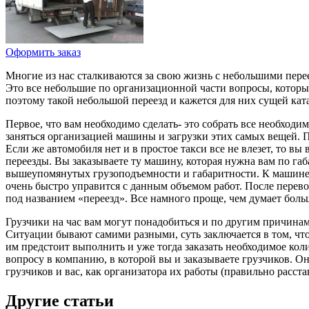
Оформить заказ
Многие из нас сталкиваются за свою жизнь с небольшими перее
Это все небольшие по организационной части вопросы, которые 
поэтому такой небольшой переезд и кажется для них сущей кат
Первое, что вам необходимо сделать- это собрать все необходи
заняться организацией машины и загрузки этих самых вещей. П
Если же автомобиля нет и в простое такси все не влезет, то в
переезды. Вы заказываете ту машину, которая нужна вам по га
вышеупомянутых грузоподъемности и габаритности. К машине в
очень быстро управится с данным объемом работ. После перево
под названием «переезд». Все намного проще, чем думает бол
Грузчики на час вам могут понадобиться и по другим причинам
Ситуации бывают самими разными, суть заключается в том, чт
им предстоит выполнить и уже тогда заказать необходимое коли
вопросу в компанию, в которой вы и заказываете грузчиков. Он
грузчиков и вас, как организатора их работы (правильно расс
Другие статьи