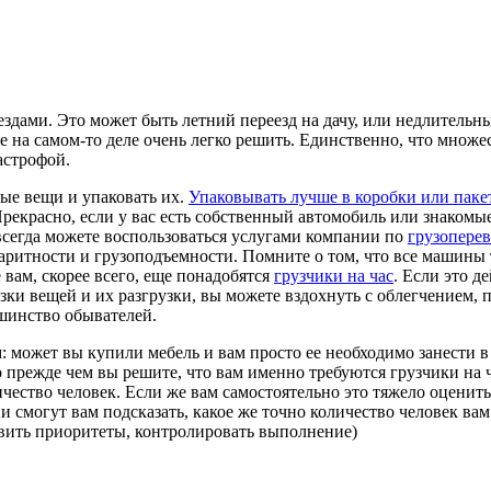
здами. Это может быть летний переезд на дачу, или недлительн
на самом-то деле очень легко решить. Единственно, что множест
астрофой.
мые вещи и упаковать их.
Упаковывать лучше в коробки или паке
рекрасно, если у вас есть собственный автомобиль или знакомы
ы всегда можете воспользоваться услугами компании по
грузопере
баритности и грузоподъемности. Помните о том, что все машины 
ам, скорее всего, еще понадобятся
грузчики на час
. Если это д
зки вещей и их разгрузки, вы можете вздохнуть с облегчением, п
ьшинство обывателей.
: может вы купили мебель и вам просто ее необходимо занести в
о прежде чем вы решите, что вам именно требуются грузчики на 
чество человек. Если же вам самостоятельно это тяжело оценить,
и смогут вам подсказать, какое же точно количество человек вам
тавить приоритеты, контролировать выполнение)