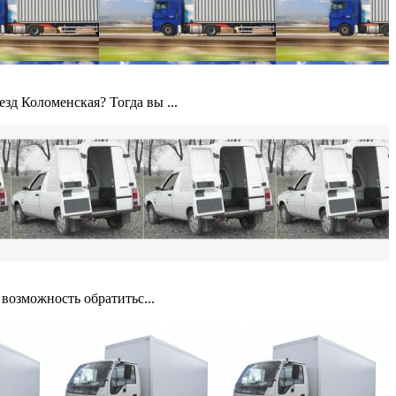
зд Коломенская? Тогда вы ...
 возможность обратитьс...