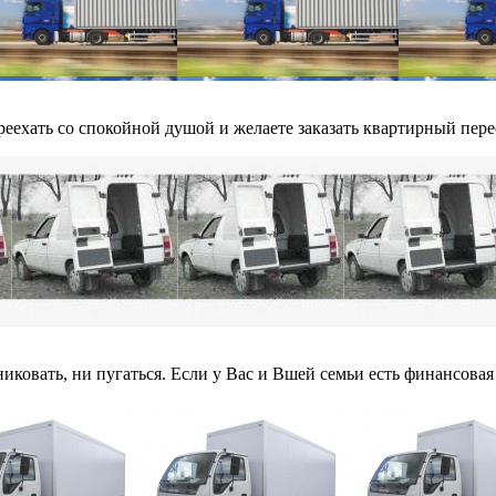
еехать со спокойной душой и желаете заказать квартирный перее
никовать, ни пугаться. Если у Вас и Вшей семьи есть финансовая