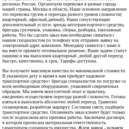
регионах России. Организуем перевозки в разные города
нашей страны, Москва и область. Наше основное направление
это перевозка грузов и переезды разного уровня сложности(
квартирный, офисный,дачный). Наши сопутствующие
дополнительный услуги: аренда автотранспортного средства,
бригады грузчиков, упаковка, сборка, разборка, такелажные
работы. Что бы сделать заказ вам необходимо связаться с
нашим специалистом по телефону или отправив заявку на
электронный адрес компании. Менеджер свяжется с вами и
вы вместе примите оптимальное решение. Ваши задачи станут
нашими и мы выполним квартирный ,любой другой переезд
быстро, качественно, в срок. Тарифы доступны.
Вы получаете максимум качества по минимальной стоимости.
В указанную дату и время к вам прибудет надежное
транспортное средство+ бригада специалистов по погрузке со
всем необходимым оборудование, упаковкой современных
образцов. Мы имеем многолетний опыт и практику,
ежедневно осуществляем переезды разной сложности. Готовы
взяться и выполнить абсолютно любой переезд. Грамотно
спланировав, разработав маршрут. Составим смету, подберем
транспортное средство. Оплачивать заказ клиент будет только
после подписания акта приемки работы. Заключаем договора,
в котором прописана материальная ответственность.
гарантируем сохранность имущества. Ждем заявок - возьмем