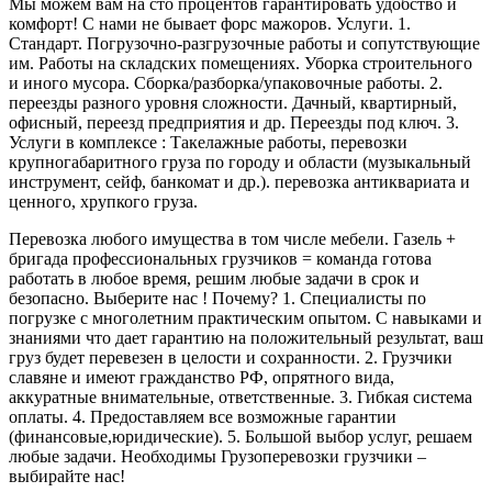
Мы можем вам на сто процентов гарантировать удобство и
комфорт! С нами не бывает форс мажоров. Услуги. 1.
Стандарт. Погрузочно-разгрузочные работы и сопутствующие
им. Работы на складских помещениях. Уборка строительного
и иного мусора. Сборка/разборка/упаковочные работы. 2.
переезды разного уровня сложности. Дачный, квартирный,
офисный, переезд предприятия и др. Переезды под ключ. 3.
Услуги в комплексе : Такелажные работы, перевозки
крупногабаритного груза по городу и области (музыкальный
инструмент, сейф, банкомат и др.). перевозка антиквариата и
ценного, хрупкого груза.
Перевозка любого имущества в том числе мебели. Газель +
бригада профессиональных грузчиков = команда готова
работать в любое время, решим любые задачи в срок и
безопасно. Выберите нас ! Почему? 1. Специалисты по
погрузке с многолетним практическим опытом. С навыками и
знаниями что дает гарантию на положительный результат, ваш
груз будет перевезен в целости и сохранности. 2. Грузчики
славяне и имеют гражданство РФ, опрятного вида,
аккуратные внимательные, ответственные. 3. Гибкая система
оплаты. 4. Предоставляем все возможные гарантии
(финансовые,юридические). 5. Большой выбор услуг, решаем
любые задачи. Необходимы Грузоперевозки грузчики –
выбирайте нас!