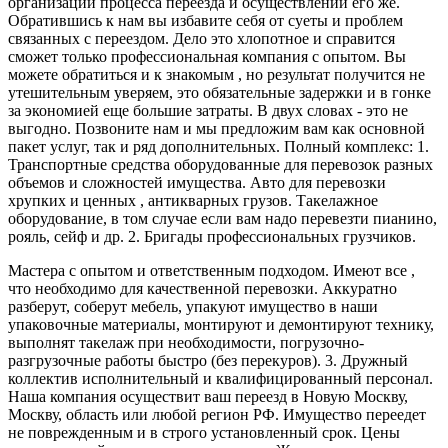
организации процесса переезда и осуществлении его же.
Обратившись к нам вы избавите себя от суеты и проблем
связанных с переездом. Дело это хлопотное и справится
сможет только профессиональная компания с опытом. Вы
можете обратиться и к знакомым , но результат получится не
утешительным уверяем, это обязательные задержки и в гонке
за экономией еще большие затраты. В двух словах - это не
выгодно. Позвоните нам и мы предложим вам как основной
пакет услуг, так и ряд дополнительных. Полный комплекс: 1.
Транспортные средства оборудованные для перевозок разных
объемов и сложностей имущества. Авто для перевозки
хрупких и ценных , антикварных грузов. Такелажное
оборудование, в том случае если вам надо перевезти пианино,
рояль, сейф и др. 2. Бригады профессиональных грузчиков.
Мастера с опытом и ответственным подходом. Имеют все ,
что необходимо для качественной перевозки. Аккуратно
разберут, соберут мебель, упакуют имущество в наши
упаковочные материалы, монтируют и демонтируют технику,
выполнят такелаж при необходимости, погрузочно-
разгрузочные работы быстро (без перекуров). 3. Дружный
коллектив исполнительный и квалифицированный персонал.
Наша компания осуществит ваш переезд в Новую Москву,
Москву, область или любой регион РФ. Имущество переедет
не поврежденным и в строго установленный срок. Цены