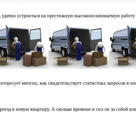
 удачно устроиться на престижную высокооплачиваемую работу и
тересует многих, как свидетельствует статистика запросов в пои
еезд в новую квартиру. А сколько времени и сил он за собой влеч