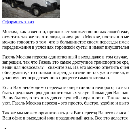
Оформить заказ
Москва, как известно, привлекает множество новых людей ежед
отметить так же то, что люди, живущие в Москве, постоянно м
можно говорить о том, что в большинстве своем переезды имею
передвижения в условиях городской суеты и имеет внушительную
Газель Москва переезд единственный выход даже в том случае,
запрещен, так что Газель это самое доступное транспортное с
вещи для новоселья? – скажите вы. На это можно ответить очен
обнаружите, что стоимость аренды газели не так уж и велика,
участвуя непосредственно в процессе самостоятельно.
Если Вам необходимо переехать оперативно и недорого, то вы 
быть предложен ряд дополнительных услуг. Только для Вас на
Вашу бытовую технику для ее лучшей сохранности. Так же на м
уют. Газель Москва переезд - это просто, быстро, удобно и выг
Так же мы можем организовать для Вас переезд Вашего офиса. 
Ваш офис в выходной или праздничный день. Все это делается