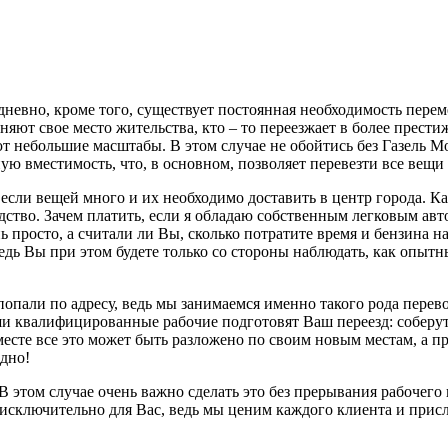
невно, кроме того, существует постоянная необходимость перем
еняют свое место жительства, кто – то переезжает в более прес
т небольшие масштабы. В этом случае не обойтись без Газель М
 вместимость, что, в основном, позволяет перевезти все вещи з
 если вещей много и их необходимо доставить в центр города. К
редство. Зачем платить, если я обладаю собственным легковым ав
ь просто, а считали ли Вы, сколько потратите время и бензина 
 ведь Вы при этом будете только со стороны наблюдать, как опы
попали по адресу, ведь мы занимаемся именно такого рода перев
ши квалифицированные рабочие подготовят Ваш переезд: соберут
есте все это может быть разложено по своим новым местам, а п
одно!
В этом случае очень важно сделать это без прерывания рабочего
 исключительно для Вас, ведь мы ценим каждого клиента и прис