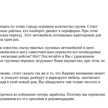
ещать по этому городу огромное количество грузов. Стоит
тижные районы, кто наоборот движет к периферии. При этом
осква переезд. Этот автомобиль оптимально адаптирован для
а один раз.
ак известно, въезд тяжелых грузовых автомобилей в цент
томобилем и могу самостоятельно перевезти все необходимые
на несколько рейсов? Нет? Посчитайте и Вы с удивлением
тные грузчики бережно загружают Ваше имущество, при этом, не
озками, стоит сказать так же и то, что Вашему вниманию может
 и упакуют вещи, разберут и маркируют мебель, запечатают
ридя в свой новый дом, Вы обнаружите там только чистоту и
 прочеса во избежание потерь заработка. Поэтому мы перевезем
лушиваемся к его просьбам и рекомендациям.