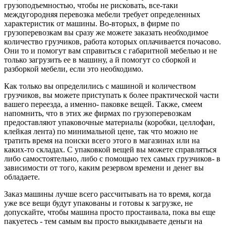
грузоподъемностью, чтобы не рисковать, все-таки
междугородняя перевозка мебели требует определенных
характеристик от машины. Во-вторых, в фирме по
грузоперевозкам вы сразу же можете заказать необходимое
количество грузчиков, работа которых оплачивается почасово.
Они то и помогут вам справиться с габаритной мебелью и не
только загрузить ее в машину, а й помогут со сборкой и
разборкой мебели, если это необходимо.
Как только вы определились с машиной и количеством
грузчиков, вы можете приступать к более практической части
вашего переезда, а именно- паковке вещей. Также, смеем
напомнить, что в этих же фирмах по грузоперевозкам
предоставляют упаковочные материалы (коробки, целлофан,
клейкая лента) по минимальной цене, так что можно не
тратить время на поиски всего этого в магазинах или на
каких-то складах. С упаковкой вещей вы можете справляться
либо самостоятельно, либо с помощью тех самых грузчиков- в
зависимости от того, каким резервом времени и денег вы
обладаете.
Заказ машины лучше всего рассчитывать на то время, когда
уже все вещи будут упакованы и готовы к загрузке, не
допускайте, чтобы машина просто простаивала, пока вы еще
пакуетесь - тем самым вы просто выкидываете деньги на