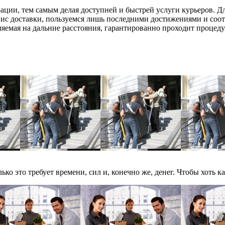
ции, тем самым делая доступней и быстрей услуги курьеров. Д
ис доставки, пользуемся лишь последними достижениями и соо
ляемая на дальние расстояния, гарантированно проходит процед
ько это требует времени, сил и, конечно же, денег. Чтобы хоть как