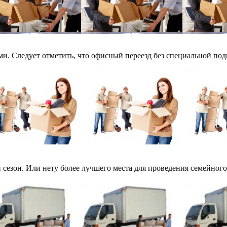
 Следует отметить, что офисный переезд без специальной подго
сезон. Или нету более лучшего места для проведения семейного 