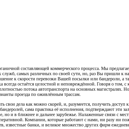
рганичной составляющей коммерческого процесса. Мы предлага
служб, самых различных по своей сути, но, раз Вы пришли к нам 
ение к скорости перевозки Вашей посылки или бандероли, а та
 всегда остаётся целостной и неповреждённой. Говоря о том, с 
 плотностью потока автотранспорта на основных магистралях. Но
рианты проезда по оживлённым трассам.
ь свои дела как можно скорей, и, разумеется, получить доступ
а бандеролей, сама практика её исполнения, подтверждают эти
ане, но и в ближнее и дальнее зарубежье. Налаженные связи с 
перативной. Компании, которые работают с нами, ни разу ни п
тв, известные банки, и великое множество других фирм ежеднев