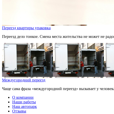
Переезд квартиры упаковка
Переезд дело тонкое. Смена места жительства не может не радов
Междугородний переезд
Чаще сама фраза «междугородний переезд» вызывает у человека
О компании
Наши работы
Наш автопарк
Отзывы