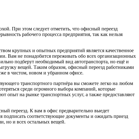
хой. При этом следует отметить, что офисный переезд
ерывность рабочего процесса предприятия, так как нельзя
еством крупных и опытных предприятий является качественное
ации. Вам не понадобится переживать обо всех организационных
вильно подберут необходимый вид автотранспорта, но ещё и
 выгрузку вещей. Таким образом, офисный переезд работниками
уже в чистом, новом и убранном офисе.
тствующего транспортного партнёра вы сможете легко на любом
 потеряться среди огромного выбора компаний, которые
еют опыт на рынке транспортных услуг, а также предоставляют
сный переезд. К вам в офис предварительно выедет
ся подписать соответствующие документы и ожидать приезд
и, но и всех остальных вещей.