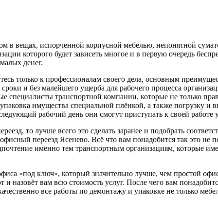
ом в вещах, испорченной корпусной мебелью, непонятной сумато
зации которого будет зависеть многое и в первую очередь беспр
емалых денег.
йтесь только к профессионалам своего дела, основным преимущ
е сроки и без малейшего ущерба для рабочего процесса организ
ные специалисты транспортной компании, которые не только пра
, упаковка имущества специальной плёнкой, а также погрузку и
следующий рабочий день они смогут приступать к своей работе 
ереезд, то лучше всего это сделать заранее и подобрать соотве
ть офисный переезд Ясенево. Всё что вам понадобится так это не
редпочтение именно тем транспортным организациям, которые им
офиса «под ключ», который значительно лучше, чем простой офи
 и назовёт вам всю стоимость услуг. После чего вам понадобит
чественно все работы по демонтажу и упаковке не только мебел