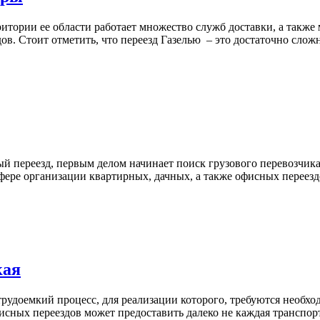
рритории ее области работает множество служб доставки, а так
в. Стоит отметить, что переезд Газелью – это достаточно слож
ый переезд, первым делом начинает поиск грузового перевозчик
сфере организации квартирных, дачных, а также офисных переез
кая
рудоемкий процесс, для реализации которого, требуются необхо
исных переездов может предоставить далеко не каждая транспор