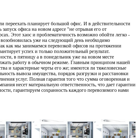
сли переехать планирует большой офис. И в действительности
ь запуск офиса на новом адресе "не отрывая его от
сах. Этот хаос и проблематичность возможно обойти легко -
а возобновилась уже на следующий день необходимо
 так как мы занимаемся перевозкой офисов на протяжении
рантирует успех и только положительный результат.
сти, в пятницу а в понедельник уже на новом месте
должать работу в обычном режиме. Главным принципом нашей
ва и характерные черты его же; имеются ли тяжеловесные
льность вывоза имущества, порядок разгрузки и расстановки
нения услуг. Полная гарантия того что сумма оговоренная и
мпания несет материальную ответственность, что дает гарантии
ности, гарантируем сохранность каждого перевозимого нами