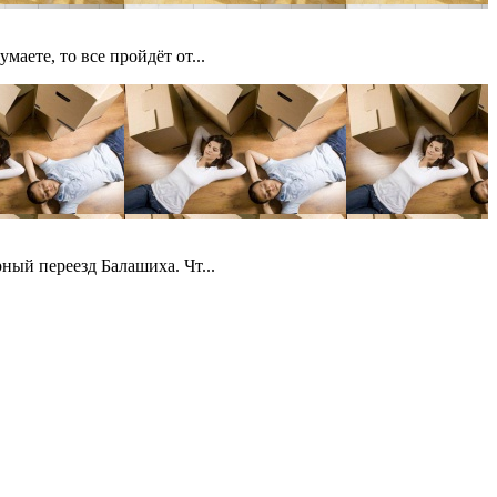
аете, то все пройдёт от...
ный переезд Балашиха. Чт...