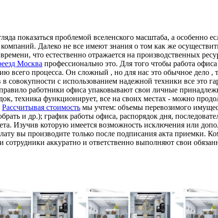
ляда показаться проблемой вселенского масштаба, а особенно е
0 компаний. Далеко не все имеют знания о том как же осуществит
ремени, что естественно отражается на производственных ресур
еезд Москва
профессионально это. Для того чтобы работа офис
ию всего процесса. Он сложный , но для нас это обычное дело ,
 в совокупности с использованием надежной техники все это га
правило работники офиса упаковывают свои личные принадлежно
док, техника функционирует, все на своих местах - можно про
.
Рассчитывая стоимость
мы учтем: объемы перевозимого имущест
рать и др.); график работы офиса, распорядок дня, последовате
ета. Изучив которую имеется возможность исключения или допол
Оплату вы производите только после подписания акта приемки. Ко
и сотрудники аккуратно и ответственно выполняют свои обязан