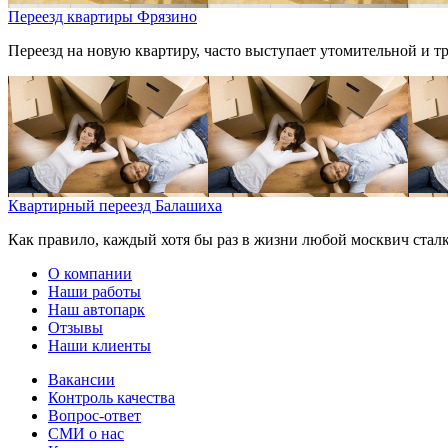
Переезд квартиры Фрязино
Переезд на новую квартиру, часто выступает утомительной и тр
Квартирный переезд Балашиха
Как правило, каждый хотя бы раз в жизни любой москвич сталки
О компании
Наши работы
Наш автопарк
Отзывы
Наши клиенты
Вакансии
Контроль качества
Вопрос-ответ
СМИ о нас