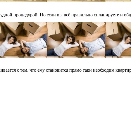
удной процедурой. Но если вы всё правильно спланируете и обдум
вается с тем, что ему становится прямо таки необходим квартир