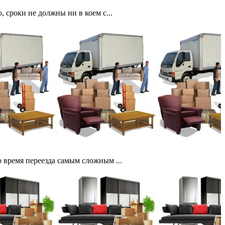
 сроки не должны ни в коем с...
 время переезда самым сложным ...