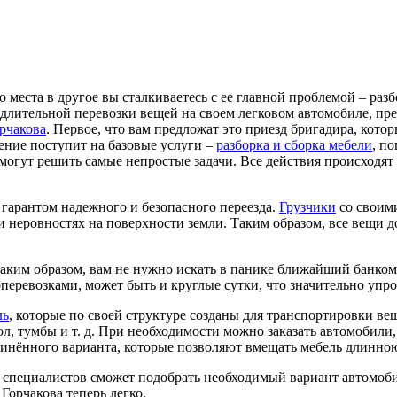
о места в другое вы сталкиваетесь с ее главной проблемой – разб
 длительной перевозки вещей на своем легковом автомобиле, пр
орчакова
. Первое, что вам предложат это приезд бригадира, котор
ение поступит на базовые услуги –
разборка и сборка мебели
, по
огут решить самые непростые задачи. Все действия происходят
гарантом надежного и безопасного переезда.
Грузчики
со своим
 и неровностях на поверхности земли. Таким образом, все вещи
аким образом, вам не нужно искать в панике ближайший банкома
перевозками, может быть и круглые сутки, что значительно упр
ль
, которые по своей структуре созданы для транспортировки ве
стол, тумбы и т. д. При необходимости можно заказать автомоби
длинённого варианта, которые позволяют вмещать мебель длинно
 специалистов сможет подобрать необходимый вариант автомобил
Горчакова теперь легко.