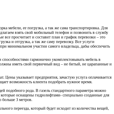
орка мебели, ее погрузка, а так же сама транспортировка. Для
едлагаем взять свой мобильный телефон и позвонить в службу
ые все просчитает и составит план и график перевозки – это
грузка и отгрузка, а так же саму перевозку. Все услуги
 при минимальном участии самого владельца, дабы обеспечить
и способностями гармонично укомплектовывать мебель в
 должны иметь свой первичный вид – не битый, не царапанные и
т. Цены указывает предприятия, зачастую услуга оплачивается
ощает возможность клиента подобрать нужное время.
щей подобного рода. В газель стандартного параметра можно
ли, которые оснащены гидролифтами- специально созданные для
ю больше 3 метров.
ьного переезда, который будет исходит из количества вещей,