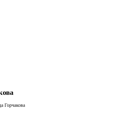
кова
ца Горчакова