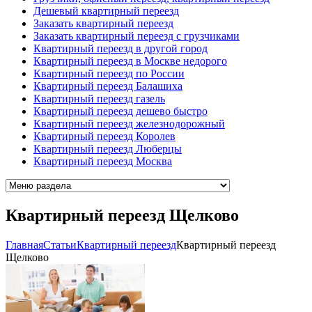
Дешевый квартирный переезд
Заказать квартирный переезд
Заказать квартирный переезд с грузчиками
Квартирный переезд в другой город
Квартирный переезд в Москве недорого
Квартирный переезд по России
Квартирный переезд Балашиха
Квартирный переезд газель
Квартирный переезд дешево быстро
Квартирный переезд железнодорожный
Квартирный переезд Королев
Квартирный переезд Люберцы
Квартирный переезд Москва
Квартирный переезд Щелково
Главная
Cтатьи
Квартирный переезд
Квартирный переезд
Щелково