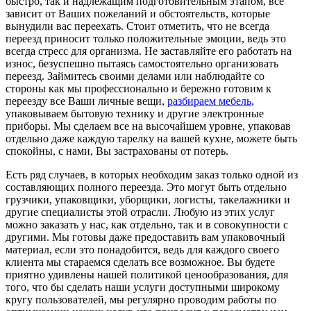
быстро, так и надлежащим подготовительным этапом, все
зависит от Ваших пожеланий и обстоятельств, которые
вынудили вас переехать. Стоит отметить, что не всегда
переезд приносит только положительные эмоции, ведь это
всегда стресс для организма. Не заставляйте его работать на
износ, безуспешно пытаясь самостоятельно организовать
переезд. Займитесь своими делами или наблюдайте со
стороны как мы профессионально и бережно готовим к
переезду все Ваши личные вещи,
разбираем мебель
,
упаковываем бытовую технику и другие электронные
приборы. Мы сделаем все на высочайшем уровне, упаковав
отдельно даже каждую тарелку на вашей кухне, можете быть
спокойны, с нами, Вы застрахованы от потерь.
Есть ряд случаев, в которых необходим заказ только одной из
составляющих полного переезда. Это могут быть отдельно
грузчики, упаковщики, уборщики, логисты, такелажники и
другие специалисты этой отрасли. Любую из этих услуг
можно заказать у нас, как отдельно, так и в совокупности с
другими. Мы готовы даже предоставить вам упаковочный
материал, если это понадобится, ведь для каждого своего
клиента мы стараемся сделать все возможное. Вы будете
приятно удивлены нашей политикой ценообразования, для
того, что бы сделать наши услуги доступными широкому
кругу пользователей, мы регулярно проводим работы по