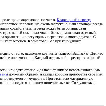
городе происходят довольно часто.
Квартирный переезд
анспортное направление очень загружено, наш автопарк всегда
 нашим содействием, переезд может быть организован
реезда, с нашей помощью может быть организован офисный
я за организацию регулярных перевозок и много другого. С
нных телефонов. Кроме того, Вас приятно удивит
исимо от того, насколько крупным является Ваш заказ. Для нас
йшей ее оптимизации. Каждый отдельный переезд – это новый
асти, или даже стране. Для нас нет ничего невозможного! Мы
ованы
должным образом, а каждая коробка приобретет свое имя
анспортируемого имущества. При этом всю материальную
пока он находится на нашем попечительстве. Сотрудничая с