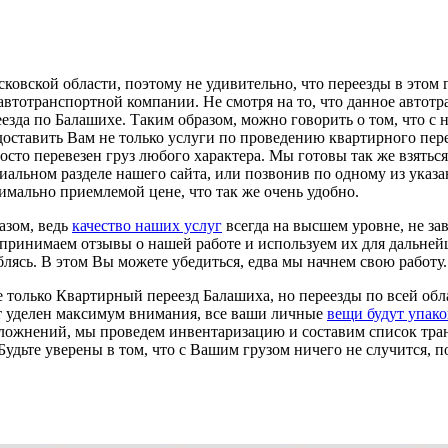
овской области, поэтому не удивительно, что переезды в этом 
втотранспортной компании. Не смотря на то, что данное автотр
еезда по Балашихе. Таким образом, можно говорить о том, что с
доставить Вам не только услуги по проведению квартирного пе
осто перевезен груз любого характера. Мы готовы так же взятьс
альном разделе нашего сайта, или позвонив по одному из указа
имально приемлемой цене, что так же очень удобно.
азом, ведь
качество наших услуг
всегда на высшем уровне, не зав
ю принимаем отзывы о нашей работе и используем их для дальне
ясь. В этом Вы можете убедиться, едва мы начнем свою работу.
 только Квартирный переезд Балашиха, но переезды по всей обл
ет уделен максимум внимания, все ваши личные
вещи будут упак
осложнений, мы проведем инвентаризацию и составим список тр
 Будьте уверены в том, что с Вашим грузом ничего не случится, 