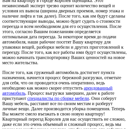
Вам на квартиру в городе Королев оценщика. Этот
независимый эксперт трезво оценит количество вещей и
условия их вывоза (ширина дверных проемов, номер этажа и
наличие лифта и так далее). После того, как им будут сделаны
соответствующие выводы, можно будет судить о стоимости
переезда и всем необходимом для его осуществления. После
этого, согласно Вашим пожеланиям определяется
оптимальная дата переезда. За некоторое время до подачи
автомобиля, наши рабочие посетят Вашу квартиру для
упаковки вещей, разборки мебели и других приготовлений к
переезду. После того, как все работы ими будут осуществлены,
можно начинать транспортировку Ваших ценностей на новое
место жительства.
После того, как груженый автомобиль достигнет пункта
назначения, начнется процесс бережной разгрузки, отметьте
для себя, что он проводится очень оперативно, ведь
необходимо как можно скорее отпустить
арендованный
автомобиль
. Процесс выгрузки завершен, далее к работе
приступают
специалисты по сборке мебели
. Они соберут
Вашу мебель, расставят все по своим местам и разберут
личные вещи. Далее производится уборка помещения. Теперь
Вы можете смело въезжать в свою новую квартиру!
Квартирный переезд Королев для нас осуществить не сложно,
даже если это очень объемный и сложный процесс, ведь мы