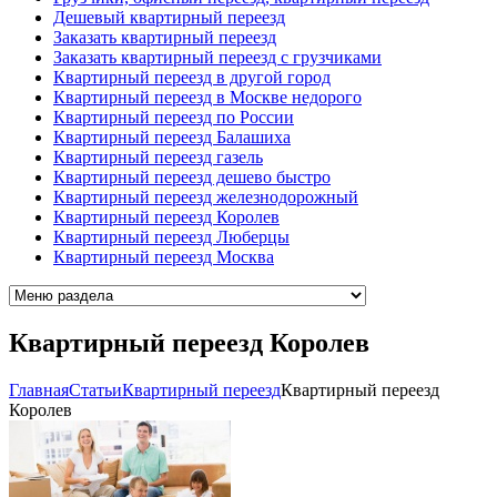
Дешевый квартирный переезд
Заказать квартирный переезд
Заказать квартирный переезд с грузчиками
Квартирный переезд в другой город
Квартирный переезд в Москве недорого
Квартирный переезд по России
Квартирный переезд Балашиха
Квартирный переезд газель
Квартирный переезд дешево быстро
Квартирный переезд железнодорожный
Квартирный переезд Королев
Квартирный переезд Люберцы
Квартирный переезд Москва
Квартирный переезд Королев
Главная
Cтатьи
Квартирный переезд
Квартирный переезд
Королев