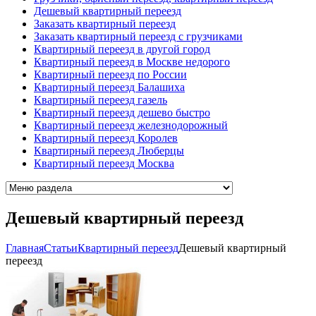
Дешевый квартирный переезд
Заказать квартирный переезд
Заказать квартирный переезд с грузчиками
Квартирный переезд в другой город
Квартирный переезд в Москве недорого
Квартирный переезд по России
Квартирный переезд Балашиха
Квартирный переезд газель
Квартирный переезд дешево быстро
Квартирный переезд железнодорожный
Квартирный переезд Королев
Квартирный переезд Люберцы
Квартирный переезд Москва
Дешевый квартирный переезд
Главная
Cтатьи
Квартирный переезд
Дешевый квартирный
переезд