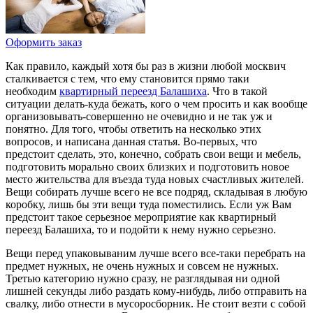
Оформить заказ
Как правило, каждый хотя бы раз в жизни любой москвич
сталкивается с тем, что ему становится прямо таки
необходим
квартирный переезд Балашиха
. Что в такой
ситуации делать-куда бежать, кого о чем просить и как вообще
организовывать-совершенно не очевидно и не так уж и
понятно. Для того, чтобы ответить на несколько этих
вопросов, и написана данная статья. Во-первых, что
предстоит сделать, это, конечно, собрать свои вещи и мебель,
подготовить морально своих близких и подготовить новое
место жительства для въезда туда новых счастливых жителей.
Вещи собирать лучше всего не все подряд, складывая в любую
коробку, лишь бы эти вещи туда поместились. Если уж Вам
предстоит такое серьезное мероприятие как квартирный
переезд Балашиха, то и подойти к нему нужно серьезно.
Вещи перед упаковываним лучше всего все-таки перебрать на
предмет нужных, не очень нужных и совсем не нужных.
Третью категорию нужно сразу, не разглядывая ни одной
лишней секунды либо раздать кому-нибудь, либо отправить на
свалку, либо отнести в мусоросборник. Не стоит везти с собой