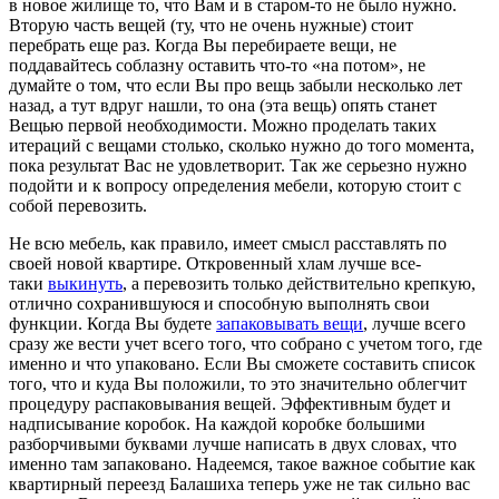
в новое жилище то, что Вам и в старом-то не было нужно.
Вторую часть вещей (ту, что не очень нужные) стоит
перебрать еще раз. Когда Вы перебираете вещи, не
поддавайтесь соблазну оставить что-то «на потом», не
думайте о том, что если Вы про вещь забыли несколько лет
назад, а тут вдруг нашли, то она (эта вещь) опять станет
Вещью первой необходимости. Можно проделать таких
итераций с вещами столько, сколько нужно до того момента,
пока результат Вас не удовлетворит. Так же серьезно нужно
подойти и к вопросу определения мебели, которую стоит с
собой перевозить.
Не всю мебель, как правило, имеет смысл расставлять по
своей новой квартире. Откровенный хлам лучше все-
таки
выкинуть
, а перевозить только действительно крепкую,
отлично сохранившуюся и способную выполнять свои
функции. Когда Вы будете
запаковывать вещи
, лучше всего
сразу же вести учет всего того, что собрано с учетом того, где
именно и что упаковано. Если Вы сможете составить список
того, что и куда Вы положили, то это значительно облегчит
процедуру распаковывания вещей. Эффективным будет и
надписывание коробок. На каждой коробке большими
разборчивыми буквами лучше написать в двух словах, что
именно там запаковано. Надеемся, такое важное событие как
квартирный переезд Балашиха теперь уже не так сильно вас