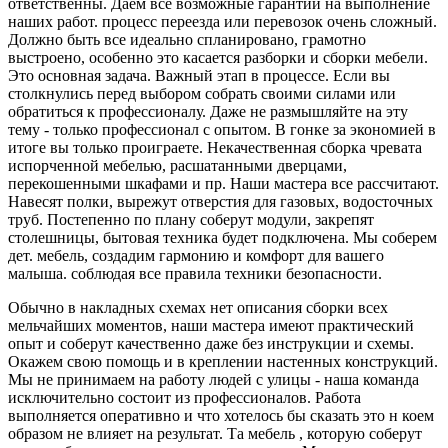
ответственны. Даем все возможные гарантии на выполнение
наших работ. процесс переезда или перевозок очень сложный.
Должно быть все идеально спланировано, грамотно
выстроено, особенно это касается разборки и сборки мебели.
Это основная задача. Важный этап в процессе. Если вы
столкнулись перед выбором собрать своими силами или
обратиться к профессионалу. Даже не размышляйте на эту
тему - только профессионал с опытом. В гонке за экономией в
итоге вы только проиграете. Некачественная сборка чревата
испорченной мебелью, расшатанными дверцами,
перекошенными шкафами и пр. Наши мастера все рассчитают.
Навесят полки, вырежут отверстия для газовых, водосточных
труб. Постепенно по плану соберут модули, закрепят
столешницы, бытовая техника будет подключена. Мы соберем
дет. мебель, создадим гармонию и комфорт для вашего
малыша. соблюдая все правила техники безопасности.
Обычно в накладных схемах нет описания сборки всех
мельчайших моментов, наши мастера имеют практический
опыт и соберут качественно даже без инструкции и схемы.
Окажем свою помощь и в креплении настенных конструкций.
Мы не принимаем на работу людей с улицы - наша команда
исключительно состоит из профессионалов. Работа
выполняется оперативно и что хотелось бы сказать это н коем
образом не влияет на результат. Та мебель , которую соберут