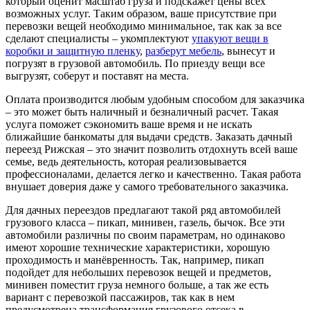
который оценит масштаб груза и подскажет цены всех
возможных услуг. Таким образом, ваше присутствие при
перевозки вещей необходимо минимальное, так как за все
сделают специалисты – укомплектуют
упакуют вещи в
коробки и защитную пленку
,
разберут мебель
, вынесут и
погрузят в грузовой автомобиль. По приезду вещи все
выгрузят, соберут и поставят на места.
Оплата производится любым удобным способом для заказчика
– это может быть наличный и безналичный расчет. Такая
услуга поможет сэкономить ваше время и не искать
ближайшие банкоматы для выдачи средств. Заказать дачный
переезд Рижская – это значит позволить отдохнуть всей ваше
семье, ведь деятельность, которая реализовывается
профессионалами, делается легко и качественно. Такая работа
внушает доверия даже у самого требовательного заказчика.
Для дачных переездов предлагают такой ряд автомобилей
грузового класса – пикап, минивен, газель, бычок. Все эти
автомобили различны по своим параметрам, но одинаково
имеют хорошие технические характеристики, хорошую
проходимость и манёвренность. Так, например, пикап
подойдет для небольших перевозок вещей и предметов,
минивен поместит груза немного больше, а так же есть
вариант с перевозкой пассажиров, так как в нем
предусмотрена трансформация грузового отсека в