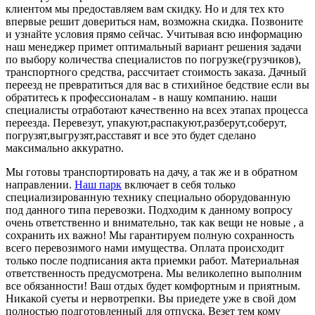
клиентом мы предоставляем вам скидку. Но и для тех кто
впервые решит довериться нам, возможна скидка. Позвоните
и узнайте условия прямо сейчас. Учитывая всю информацию
наш менеджер примет оптимальный вариант решения задачи
по выбору количества специалистов по погрузке(грузчиков),
транспортного средства, рассчитает стоимость заказа. Дачный
переезд не превратиться для вас в стихийное бедствие если вы
обратитесь к профессионалам - в нашу компанию. наши
специалисты отработают качественно на всех этапах процесса
переезда. Перевезут, упакуют,распакуют,разберут,соберут,
погрузят,выгрузят,расставят и все это будет сделано
максимально аккуратно.
Мы готовы транспортировать на дачу, а так же и в обратном
направлении.
Наш парк
включает в себя только
специализированную технику специально оборудованную
под данного типа перевозки. Подходим к данному вопросу
очень ответственно и внимательно, так как вещи не новые , а
сохранить их важно! Мы гарантируем полную сохранность
всего перевозимого нами имущества. Оплата происходит
только после подписания акта приемки работ. Материальная
ответственность предусмотрена. Мы великолепно выполним
все обязанности! Ваш отдых будет комфортным и приятным.
Никакой суеты и нервотрепки. Вы приедете уже в свой дом
полностью подготовленный для отпуска. Везет тем кому