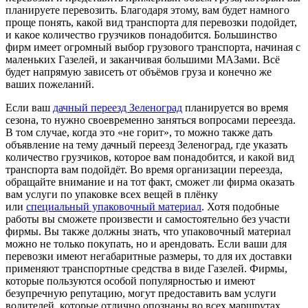
планируете перевозить. Благодаря этому, вам будет намного
проще понять, какой вид транспорта для перевозки подойдет,
и какое количество грузчиков понадобится. Большинство
фирм имеет огромный выбор грузового транспорта, начиная с
маленьких Газелей, и заканчивая большими МАЗами. Всё
будет напрямую зависеть от объёмов груза и конечно же
ваших пожеланий.
Если ваш
дачный переезд Зеленоград
планируется во время
сезона, то нужно своевременно заняться вопросами переезда.
В том случае, когда это «не горит», то можно также дать
объявление на тему дачный переезд Зеленоград, где указать
количество грузчиков, которое вам понадобится, и какой вид
транспорта вам подойдёт. Во время организации переезда,
обращайте внимание и на тот факт, сможет ли фирма оказать
вам услуги по упаковке всех вещей в плёнку
или
специальный упаковочный материал
. Хотя подобные
работы вы сможете произвести и самостоятельно без участи
фирмы. Вы также должны знать, что упаковочный материал
можно не только покупать, но и арендовать. Если ваши для
перевозки имеют негабаритные размеры, то для их доставки
применяют транспортные средства в виде Газелей. Фирмы,
которые пользуются особой популярностью и имеют
безупречную репутацию, могут предоставить вам услуги
водителей, которые отлично опознаны во всех маршрутах.