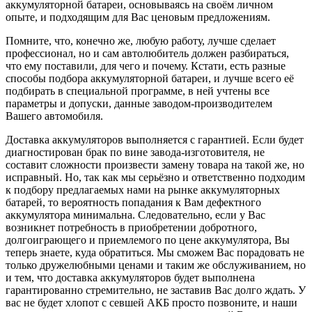
аккумуляторной батареи, основываясь на своём личном
опыте, и подходящим для Вас ценовым предложениям.
Помните, что, конечно же, любую работу, лучше сделает
профессионал, но и сам автолюбитель должен разбираться,
что ему поставили, для чего и почему. Кстати, есть разные
способы подбора аккумуляторной батареи, и лучше всего её
подбирать в специальной программе, в ней учтены все
параметры и допуски, данные заводом-производителем
Вашего автомобиля.
Доставка аккумуляторов выполняется с гарантией. Если будет
диагностирован брак по вине завода-изготовителя, не
составит сложности произвести замену товара на такой же, но
исправный. Но, так как мы серьёзно и ответственно подходим
к подбору предлагаемых нами на рынке аккумуляторных
батарей, то вероятность попадания к Вам дефектного
аккумулятора минимальна. Следовательно, если у Вас
возникнет потребность в приобретении добротного,
долгоиграющего и приемлемого по цене аккумулятора, Вы
теперь знаете, куда обратиться. Мы сможем Вас порадовать не
только дружелюбными ценами и таким же обслуживанием, но
и тем, что доставка аккумуляторов будет выполнена
гарантированно стремительно, не заставив Вас долго ждать. У
вас не будет хлопот с севшей АКБ просто позвоните, и наши