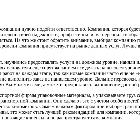
 компании нужно подойти ответственно. Компания, которая будет
ительно своей надежности, профессионализма персонала в обращ
яться. На что же стоит обратить внимание, выбирая компанию по
о времени компания присутствует на рынке данных услуг. Лучше 
чит, научились предоставлять услуги на должном уровне, наняли
иях основатели еще горят желанием все делать на высшем уровне
работ на каждом этапе, так как новые компании часто еще не «н
ение выполнить заказ на наивысшем уровне. Дальние перевозки,
груз Вы можете сами, а можете предоставить выполнение данной
нспортной фирмы упаковочные материалы, а упаковываете груз са
 транспортной компании. Они сделают это с учетом особенностей
жество километров. Самым важным фактором при выборе транспо
ывы, это может стать лучшей рекомендацией для компании, кото
 настоящие клиенты, а не распространяет сама компания.