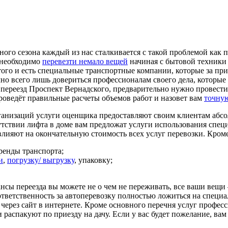
го сезона каждый из нас сталкивается с такой проблемой как пе
 необходимо
перевезти немало вещей
начиная с бытовой техники 
 этого и есть специальные транспортные компании, которые за п
чно всего лишь довериться профессионалам своего дела, которые
й переезд Проспект Вернадского, предварительно нужно провести
ведёт правильные расчеты объемов работ и назовет вам
точную
ганизаций услуги оценщика предоставляют своим клиентам абсол
сутствии лифта в доме вам предложат услуги использования спе
влияют на окончательную стоимость всех услуг перевозки. Кром
аренды транспорта;
и
,
погрузку/ выгрузку
, упаковку;
нсы переезда вы можете не о чем не переживать, все ваши вещи 
 ответственность за автоперевозку полностью ложиться на специ
 через сайт в интернете. Кроме основного перечня услуг профес
 распакуют по приезду на дачу. Если у вас будет пожелание, вам