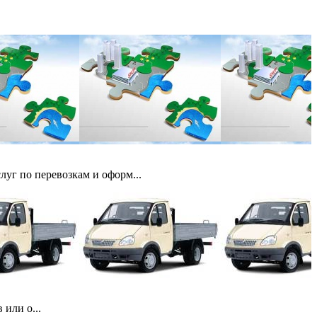
луг по перевозкам и оформ...
или о...