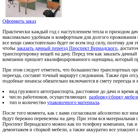
Оформить заказ
Практически каждый год с наступлением тепла и приходом дачно
максимально удобным и комфортным для долгого проживания
все вещи самостоятельно будет не всем под силу, поэтому для
чтобы
заказать дачный переезд Проспект Вернадского
, достато
транспортировку вещей на дачу. Перед тем как заказать дачны
компании пришлет квалифицированного оценщика, который про
При этом следует отметить, что большинство транспортных ор
переезда, составят точный маршрут следования. Также при от
подобные нюансы обязательно включаются в смету переезда и 
вид грузового автотранспорта, расстояние до дачи и время 
число работников, осуществляющих
разборку/сборку мебел
тип и количество
упаковочного материала
.
После того момента, как с вами согласовали абсолютно все нюа
будут бережно перевезены на дачу. При этом вся материальная
Проспект Вернадского можно как по телефону компании, так и
демонтажем и сборкой мебели, а также аккуратно все упакуют и