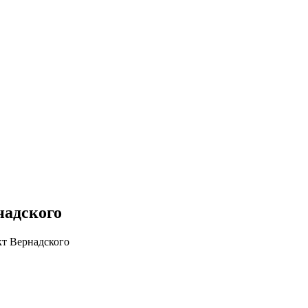
надского
кт Вернадского