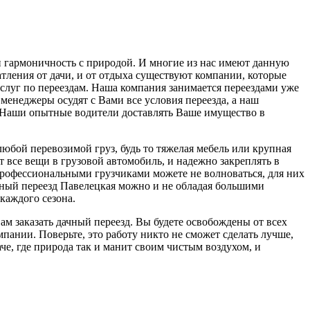
 и гармоничность с природой. И многие из нас имеют данную
атления от дачи, и от отдыха существуют компании, которые
услуг по переездам. Наша компания занимается переездами уже
менеджеры осудят с Вами все условия переезда, а наш
. Наши опытные водители доставлять Ваше имущество в
любой перевозимой груз, будь то тяжелая мебель или крупная
 все вещи в грузовой автомобиль, и надежно закреплять в
 профессиональными грузчиками можете не волноваться, для них
дачный переезд Павелецкая можно и не обладая большими
каждого сезона.
м заказать дачный переезд. Вы будете освобождены от всех
пании. Поверьте, это работу никто не сможет сделать лучше,
че, где природа так и манит своим чистым воздухом, и