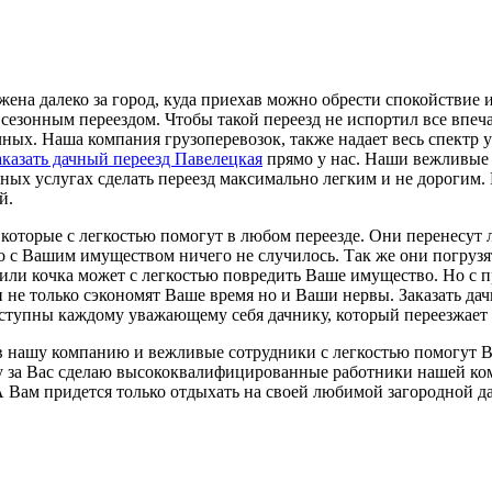
ложена далеко за город, куда приехав можно обрести спокойствие
 сезонным переездом. Чтобы такой переезд не испортил все впеч
чных. Наша компания грузоперевозок, также надает весь спектр 
казать дачный переезд Павелецкая
прямо у нас. Наши вежливые 
ных услугах сделать переезд максимально легким и не дорогим
й.
, которые с легкостью помогут в любом переезде. Они перенесут 
о с Вашим имуществом ничего не случилось. Так же они погрузят
ма или кочка может с легкостью повредить Ваше имущество. Но с
они не только сэкономят Ваше время но и Ваши нервы. Заказать 
ступны каждому уважающему себя дачнику, который переезжает 
в нашу компанию и вежливые сотрудники с легкостью помогут Ва
оту за Вас сделаю высококвалифицированные работники нашей ком
А Вам придется только отдыхать на своей любимой загородной да