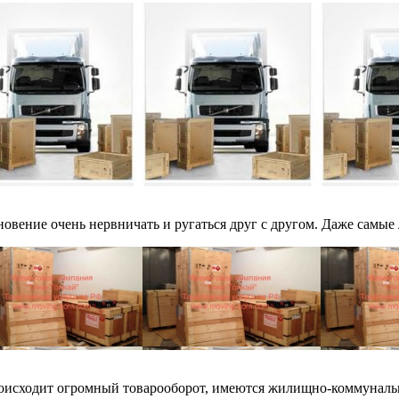
овение очень нервничать и ругаться друг с другом. Даже самые
роисходит огромный товарооборот, имеются жилищно-коммунальн