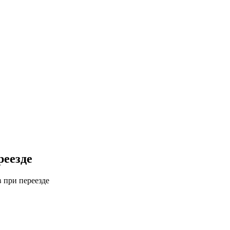
реезде
в при переезде