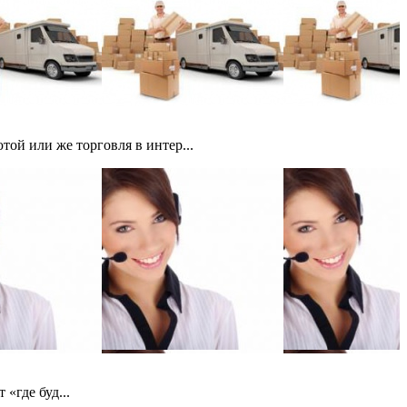
ой или же торговля в интер...
«где буд...