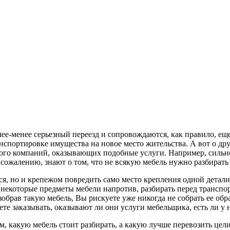
ее-менее серьезный переезд и сопровождаются, как правило, е
нспортировке имущества на новое место жительства. А вот о др
много компаний, оказывающих подобные услуги. Например, сил
к сожалению, знают о том, что не всякую мебель нужно разбирать
ься, но и крепежом повредить само место крепления одной детал
, некоторые предметы мебели напротив, разбирать перед транспо
обрав такую мебель, Вы рискуете уже никогда не собрать ее обра
ете заказывать, оказывают ли они услуги мебельщика, есть ли у
, какую мебель стоит разбирать, а какую лучше перевозить цел