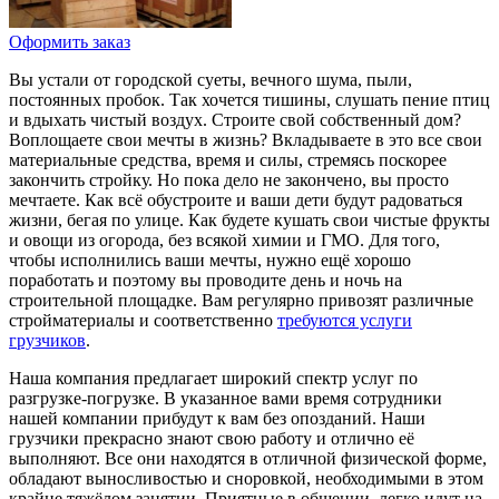
Оформить заказ
Вы устали от городской суеты, вечного шума, пыли,
постоянных пробок. Так хочется тишины, слушать пение птиц
и вдыхать чистый воздух. Строите свой собственный дом?
Воплощаете свои мечты в жизнь? Вкладываете в это все свои
материальные средства, время и силы, стремясь поскорее
закончить стройку. Но пока дело не закончено, вы просто
мечтаете. Как всё обустроите и ваши дети будут радоваться
жизни, бегая по улице. Как будете кушать свои чистые фрукты
и овощи из огорода, без всякой химии и ГМО. Для того,
чтобы исполнились ваши мечты, нужно ещё хорошо
поработать и поэтому вы проводите день и ночь на
строительной площадке. Вам регулярно привозят различные
стройматериалы и соответственно
требуются услуги
грузчиков
.
Наша компания предлагает широкий спектр услуг по
разгрузке-погрузке. В указанное вами время сотрудники
нашей компании прибудут к вам без опозданий. Наши
грузчики прекрасно знают свою работу и отлично её
выполняют. Все они находятся в отличной физической форме,
обладают выносливостью и сноровкой, необходимыми в этом
крайне тяжёлом занятии. Приятные в общении, легко идут на