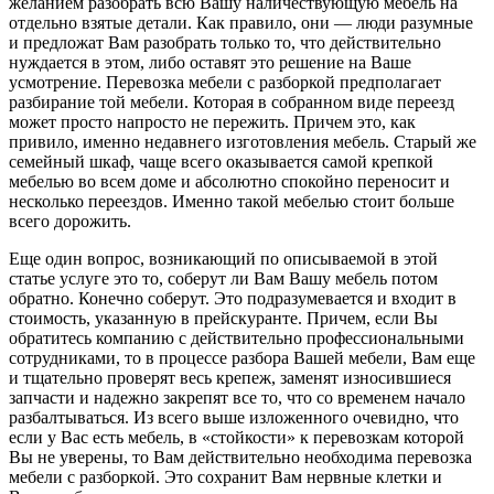
желанием разобрать всю Вашу наличествующую мебель на
отдельно взятые детали. Как правило, они — люди разумные
и предложат Вам разобрать только то, что действительно
нуждается в этом, либо оставят это решение на Ваше
усмотрение. Перевозка мебели с разборкой предполагает
разбирание той мебели. Которая в собранном виде переезд
может просто напросто не пережить. Причем это, как
привило, именно недавнего изготовления мебель. Старый же
семейный шкаф, чаще всего оказывается самой крепкой
мебелью во всем доме и абсолютно спокойно переносит и
несколько переездов. Именно такой мебелью стоит больше
всего дорожить.
Еще один вопрос, возникающий по описываемой в этой
статье услуге это то, соберут ли Вам Вашу мебель потом
обратно. Конечно соберут. Это подразумевается и входит в
стоимость, указанную в прейскуранте. Причем, если Вы
обратитесь компанию с действительно профессиональными
сотрудниками, то в процессе разбора Вашей мебели, Вам еще
и тщательно проверят весь крепеж, заменят износившиеся
запчасти и надежно закрепят все то, что со временем начало
разбалтываться. Из всего выше изложенного очевидно, что
если у Вас есть мебель, в «стойкости» к перевозкам которой
Вы не уверены, то Вам действительно необходима перевозка
мебели с разборкой. Это сохранит Вам нервные клетки и