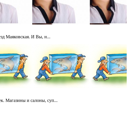
д Маяковская. И Вы, н...
к. Магазины и салоны, суп...