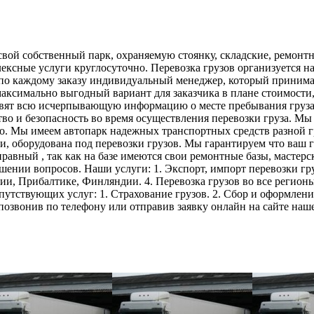
м свой собственный парк, охраняемую стоянку, складские, рем
ексные услуги круглосуточно. Перевозка грузов организуется н
по каждому заказу индивидуальный менеджер, который принимае
 максимально выгодный вариант для заказчика в плане стоимост
вят всю исчерпывающую информацию о месте пребывания груза 
тво и безопасность во время осуществления перевозки груза. М
но. Мы имеем автопарк надежных транспортных средств разной 
 оборудована под перевозки грузов. Мы гарантируем что ваш гр
вный , так как на базе имеются свои ремонтные базы, мастерск
ешении вопросов. Наши услуги: 1. Экспорт, импорт перевозки гр
ии, Прибалтике, Финляндии. 4. Перевозка грузов во все регионы
опутствующих услуг: 1. Страхование грузов. 2. Сбор и оформле
позвонив по телефону или отправив заявку онлайн на сайте наш