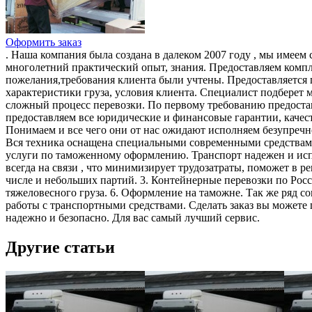
Оформить заказ
. Наша компания была создана в далеком 2007 году , мы имее
многолетний практический опыт, знания. Предоставляем компл
пожелания,требования клиента были учтены. Предоставляется 
характеристики груза, условия клиента. Специалист подберет
сложный процесс перевозки. По первому требованию предоста
предоставляем все юридические и финансовые гарантии, качес
Понимаем и все чего они от нас ожидают исполняем безупреч
Вся техника оснащена специальными современными средствами,
услуги по таможенному оформлению. Транспорт надежен и испра
всегда на связи , что минимизирует трудозатраты, поможет в р
числе и небольших партий. 3. Контейнерные перевозки по Росс
тяжеловесного груза. 6. Оформление на таможне. Так же ряд с
работы с транспортными средствами. Сделать заказ вы можете 
надежно и безопасно. Для вас самый лучший сервис.
Другие статьи