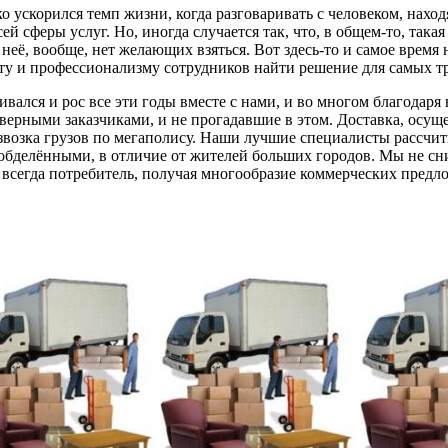
о ускорился темп жизни, когда разговаривать с человеком, нахо
ей сферы услуг. Но, иногда случается так, что, в общем-то, така
а неё, вообще, нет желающих взяться. Вот здесь-то и самое вре
ыту и профессионализму сотрудников найти решение для самых 
ивался и рос все эти годы вместе с нами, и во многом благодар
верными заказчиками, и не прогадавшие в этом. Доставка, осуще
развозка грузов по мегаполису. Наши лучшие специалисты рассч
обделёнными, в отличие от жителей больших городов. Мы не сни
 всегда потребитель, получая многообразие коммерческих предл