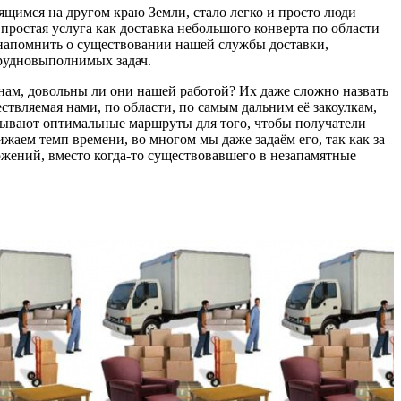
дящимся на другом краю Земли, стало легко и просто люди
я простая услуга как доставка небольшого конверта по области
мя напомнить о существовании нашей службы доставки,
трудновыполнимых задач.
я нам, довольны ли они нашей работой? Их даже сложно назвать
ствляемая нами, по области, по самым дальним её закоулкам,
итывают оптимальные маршруты для того, чтобы получатели
жаем темп времени, во многом мы даже задаём его, так как за
ожений, вместо когда-то существовавшего в незапамятные