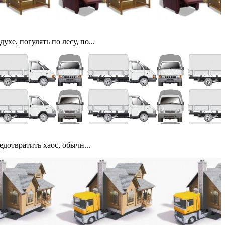
е, погулять по лесу, по...
дотвратить хаос, обычн...