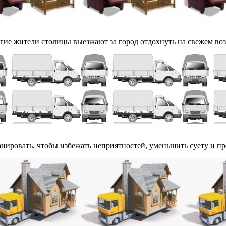
ие жители столицы выезжают за город отдохнуть на свежем воздух
ланировать, чтобы избежать неприятностей, уменьшить суету и пре