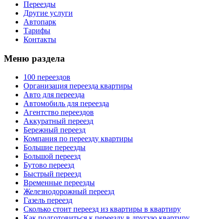
Переезды
Другие услуги
Автопарк
Тарифы
Контакты
Меню раздела
100 переездов
Организация переезда квартиры
Авто для переезда
Автомобиль для переезда
Агентство переездов
Аккуратный переезд
Бережный переезд
Компания по переезду квартиры
Большие переезды
Большой переезд
Бутово переезд
Быстрый переезд
Временные переезды
Железнодорожный переезд
Газель переезд
Сколько стоит переезд из квартиры в квартиру
Как подготовиться к переезду в другую квартиру