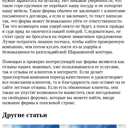
нужно заработать на бутылку. Нет никакой уверенности, что
такие горе-грузчики не перебьют нашу посуду и не попортят
нашу мебель. Такие фирмы обычно не заключают с клиентами
письменного договора, а если и заключают, то текст написан
так, что фирма может безнаказанно уйти от ответственности.
Так что возмещать наш ущерб никто не будет, а поиск правды
в суде вряд ли окончится нашей победой. Следовательно, не
стоит сразу же бросаться на первое заманчивое предложение.
Лучше потратить лишние полчаса, чтобы найти проверенную
компанию, чем потом кусать локти из-за ущерба и
безнаказанности разгильдяйской Шарашкиной конторы.
Помощью в проверке интересующей нас фирмы являются как
отзывы наших знакомых, уже пользовавшихся ее услугами,
так и отзывы ее клиентов в интернете. Если делает
транспортная компания переезд качественно и удовлетворяет
все пожелания клиентов, то в благодарность они оставят на ее
сайте лестные отзывы. Если есть обиженные клиенты, они
также не упустят возможности выместить свое негодование
на свободных форумах, которые вы можете найти, введи
название фирмы в поисковой строке.
Другие статьи