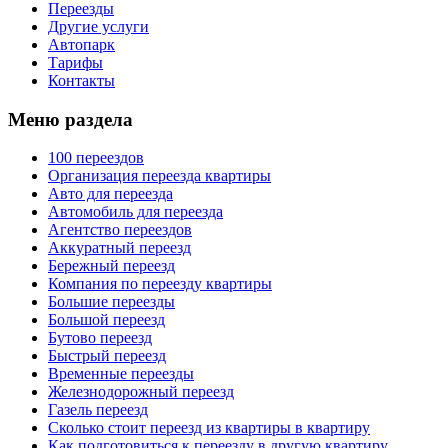
Переезды
Другие услуги
Автопарк
Тарифы
Контакты
Меню раздела
100 переездов
Организация переезда квартиры
Авто для переезда
Автомобиль для переезда
Агентство переездов
Аккуратный переезд
Бережный переезд
Компания по переезду квартиры
Большие переезды
Большой переезд
Бутово переезд
Быстрый переезд
Временные переезды
Железнодорожный переезд
Газель переезд
Сколько стоит переезд из квартиры в квартиру
Как подготовиться к переезду в другую квартиру