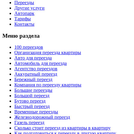
Переезды
Другие услуги
Автопарк
Тарифы
Контакты
Меню раздела
100 переездов
Организация переезда квартиры
Авто для переезда
Автомобиль для переезда
Агентство переездов
Аккуратный переезд
Бережный переезд
Компания по переезду квартиры
Большие переезды
Большой переезд
Бутово переезд
Быстрый переезд
Временные переезды
Железнодорожный переезд
Газель переезд
Сколько стоит переезд из квартиры в квартиру
Как подготовиться к переезду в другую квартиру