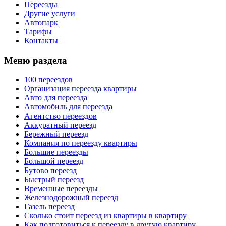
Переезды
Другие услуги
Автопарк
Тарифы
Контакты
Меню раздела
100 переездов
Организация переезда квартиры
Авто для переезда
Автомобиль для переезда
Агентство переездов
Аккуратный переезд
Бережный переезд
Компания по переезду квартиры
Большие переезды
Большой переезд
Бутово переезд
Быстрый переезд
Временные переезды
Железнодорожный переезд
Газель переезд
Сколько стоит переезд из квартиры в квартиру
Как подготовиться к переезду в другую квартиру