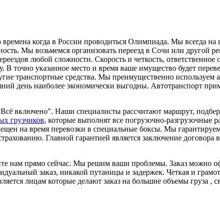
во времена когда в России проводиться Олимпиада. Мы всегда н
ность. Мы возьмемся организовать переезд в Сочи или другой р
еездов любой сложности. Скорость и четкость, ответственное о
оду. В точно указанное место и время ваше имущество будет пере
 другие транспортные средства. Мы преимущественно используем
яшний день наиболее экономически выгодны. Автотранспорт при
"Всё включено". Наши специалисты рассчитают маршрут, подберу
ых грузчиков
, которые выполнят все погрузочно-разгрузочные 
омещен на время перевозки в специальные боксы. Мы гарантируе
страхованию. Главной гарантией является заключение договора 
ите нам прямо сейчас. Мы решим ваши проблемы. Заказ можно оф
уальный заказ, никакой путаницы и задержек. Четкая и грамот
вляется лицам которые делают заказ на большие объемы груза , 