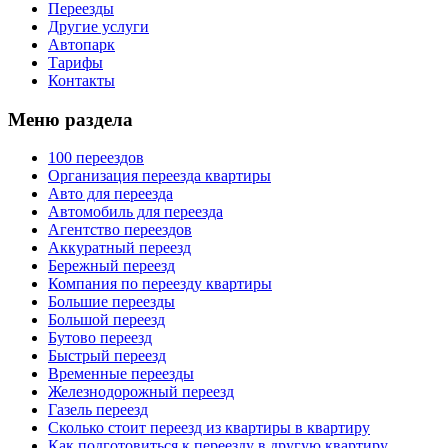
Переезды
Другие услуги
Автопарк
Тарифы
Контакты
Меню раздела
100 переездов
Организация переезда квартиры
Авто для переезда
Автомобиль для переезда
Агентство переездов
Аккуратный переезд
Бережный переезд
Компания по переезду квартиры
Большие переезды
Большой переезд
Бутово переезд
Быстрый переезд
Временные переезды
Железнодорожный переезд
Газель переезд
Сколько стоит переезд из квартиры в квартиру
Как подготовиться к переезду в другую квартиру