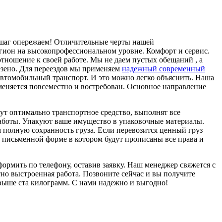
а шаг опережаем! Отличительные черты нашей
егион на высокопрофессиональном уровне. Комфорт и сервис.
тношение к своей работе. Мы не даем пустых обещаний , а
везено. Для переездов мы применяем
надежный современный
 автомобильный транспорт. И это можно легко объяснить. Наша
меняется повсеместно и востребован. Основное направление
т оптимально транспортное средство, выполнят все
работы. Упакуют ваше имущество в упаковочные материалы.
м полную сохранность груза. Если перевозится ценный груз
в письменной форме в котором будут прописаны все права и
ормить по телефону, оставив заявку. Наш менеджер свяжется с
но выстроенная работа. Позвоните сейчас и вы получите
свыше ста килограмм. С нами надежно и выгодно!