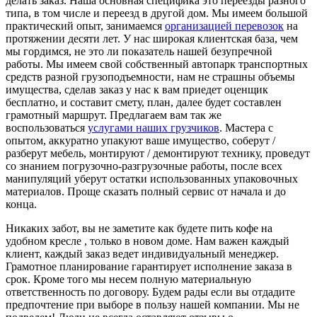
делать заказ. Наша основная специфика это переезды разного
типа, в том числе и переезд в другой дом. Мы имеем большой
практический опыт, занимаемся
организацией перевозок
на
протяжении десяти лет. У нас широкая клиентская база, чем
мы гордимся, не это ли показатель нашей безупречной
работы. Мы имеем свой собственный автопарк транспортных
средств разной грузоподъемности, нам не страшны объемы
имущества, сделав заказ у нас к вам приедет оценщик
бесплатно, и составит смету, план, далее будет составлен
грамотный маршрут. Предлагаем вам так же
воспользоваться
услугами наших грузчиков
. Мастера с
опытом, аккуратно упакуют ваше имущество, соберут /
разберут мебель, монтируют / демонтируют технику, проведут
со знанием погрузочно-разгрузочные работы, после всех
манипуляций уберут остатки использованных упаковочных
материалов. Проще сказать полный сервис от начала и до
конца.
Никаких забот, вы не заметите как будете пить кофе на
удобном кресле , только в новом доме. Нам важен каждый
клиент, каждый заказ ведет индивидуальный менеджер.
Грамотное планирование гарантирует исполнение заказа в
срок. Кроме того мы несем полную материальную
ответственность по договору. Будем рады если вы отдадите
предпочтение при выборе в пользу нашей компании. Мы не