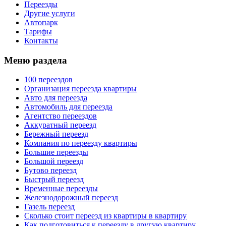
Переезды
Другие услуги
Автопарк
Тарифы
Контакты
Меню раздела
100 переездов
Организация переезда квартиры
Авто для переезда
Автомобиль для переезда
Агентство переездов
Аккуратный переезд
Бережный переезд
Компания по переезду квартиры
Большие переезды
Большой переезд
Бутово переезд
Быстрый переезд
Временные переезды
Железнодорожный переезд
Газель переезд
Сколько стоит переезд из квартиры в квартиру
Как подготовиться к переезду в другую квартиру